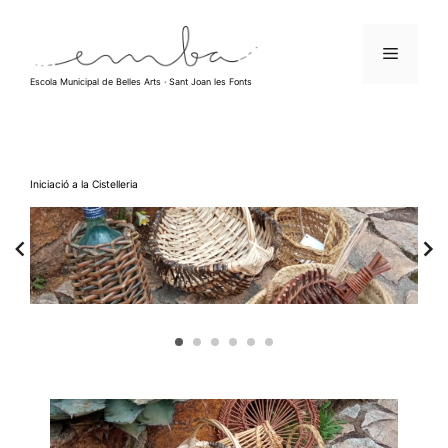
Vés
al
Menú
contingut
Escola Municipal de Belles Arts · Sant Joan les Fonts
Iniciació a la Cistelleria
PREMI