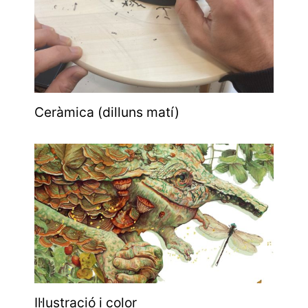
Ceràmica (dilluns matí)
Il·lustració i color